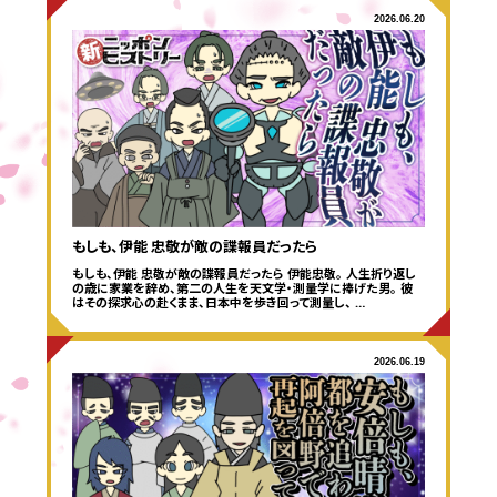
2026.06.20
もしも、伊能 忠敬が敵の諜報員だったら
もしも、伊能 忠敬が敵の諜報員だったら 伊能忠敬。 人生折り返し
の歳に家業を辞め、第二の人生を天文学・測量学に捧げた男。 彼
はその探求心の赴くまま、日本中を歩き回って測量し、 …
2026.06.19