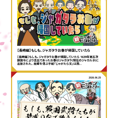
【長崎編】もしも、ジャガタラお春が帰国していたら
【長崎編】もしも、ジャガタラお春が帰国していたら 1639年第五次
鎖国令により混血であったお春はジャガタラ(現在のジャカルタ)に
追放された。 故郷を偲ぶ手紙『じゃがたら文』は西…
2026.06.25