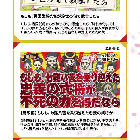
もしも、戦国武将たちが辞世の句で歌合したら
もしも、戦国武将たちが辞世の句で歌合したら 「辞世の句」。それ
は、この世を去るときに詠む句のことである。多くの偉人が辞世の句
を詠んだが、特に戦国時代、この習わしは武士や文人に欠…
2026.06.23
【鳥取編】もしも、七難八苦を乗り越えた忠義の武将が…
【鳥取編】もしも、七難八苦を乗り越えた忠義の武将が、不死の力を
得たなら 滅びた主家、尼子家の再興という悲願を叶えるため、 月
に「七難八苦」を望んだとされる戦国武将、山中鹿介。 …