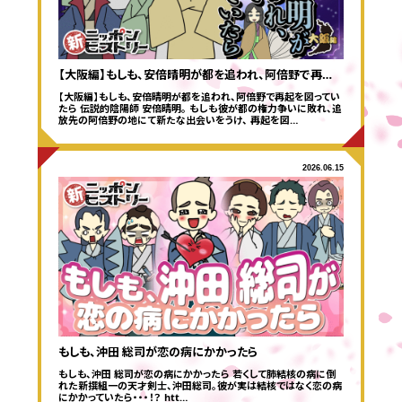
【大阪編】もしも、安倍晴明が都を追われ、阿倍野で再…
【大阪編】もしも、安倍晴明が都を追われ、阿倍野で再起を図ってい
たら 伝説的陰陽師 安倍晴明。 もしも彼が都の権力争いに敗れ、追
放先の阿倍野の地にて新たな出会いをうけ、 再起を図…
2026.06.15
もしも、沖田 総司が恋の病にかかったら
もしも、沖田 総司が恋の病にかかったら 若くして肺結核の病に倒
れた新撰組一の天才剣士、沖田総司。彼が実は結核ではなく恋の病
にかかっていたら・・・！？ htt…