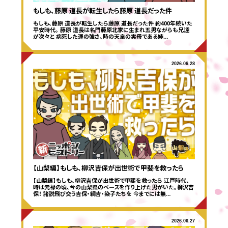
もしも、藤原 道長が転生したら藤原 道長だった件
応募する
もしも、藤原 道長が転生したら藤原 道長だった件 約400年続いた
平安時代。 藤原 道長は名門藤原北家に生まれ五男ながらも兄達
が次々と 病死した運の強さ、時の天皇の実母である姉…
2026.06.28
【山梨編】もしも、柳沢吉保が出世術で甲斐を救ったら
【山梨編】もしも、柳沢吉保が出世術で甲斐を救ったら 江戸時代、
時は元禄の頃、今の山梨県のベースを作り上げた男がいた。柳沢吉
保！ 諸説飛び交う吉保・綱吉・染子たちを 今までには無…
2026.06.27