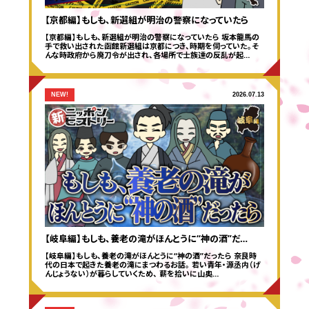
応募する
【京都編】もしも、新選組が明治の警察になっていたら
【京都編】もしも、新選組が明治の警察になっていたら 坂本龍馬の
手で救い出された函館新選組は京都につき、時期を伺っていた。そ
んな時政府から廃刀令が出され、各場所で士族達の反乱が起…
NEW!
2026.07.13
【岐阜編】もしも、養老の滝がほんとうに“神の酒”だ…
【岐阜編】もしも、養老の滝がほんとうに“神の酒”だったら 奈良時
代の日本で起きた養老の滝にまつわるお話。 若い青年・源丞内（げ
んじょうない）が暮らしていくため、 薪を拾いに山奥…