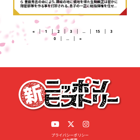
ら 豊臣秀吉の命により、讃岐の地に領地を得た生駒親正は密かに
隠密部隊を作る事を打診される。息子の一正に総指揮権を任せ…
«
1
2
3
...
15
3
0
...
»
プライバシーポリシー