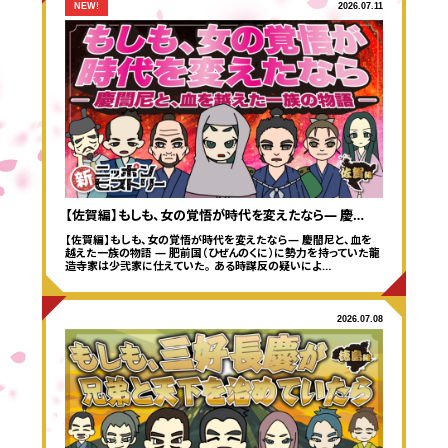
NEW!
2026.07.11
【佐賀編】もしも、女の覚悟が時代を変えたなら― 慶…
【佐賀編】もしも、女の覚悟が時代を変えたなら― 慶誾尼と、血を
越えた一族の物語 ― 肥前国（ひぜんのくに）に勢力を持っていた龍
造寺家は少弐家に仕えていた。 ある時謀反の疑いによ…
2026.07.08