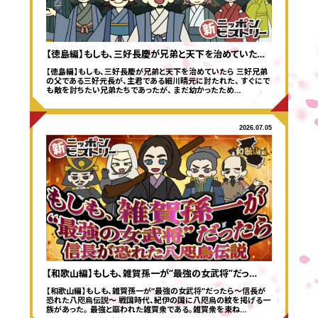
【徳島編】もしも、三好長慶が兄弟と天下を治めていた…
【徳島編】もしも、三好長慶が兄弟と天下を治めていたら 三好兄弟
の父である三好元長が、主君である細川晴元に討たれた、 すぐにで
も敵を討ちたい兄弟たちであったが、 まだ幼かったため…
2026.07.05
【和歌山編】もしも、雑賀孫一が“最強の女武将”だっ…
【和歌山編】もしも、雑賀孫一が“最強の女武将”だったら～信長が
恐れた八咫烏伝説～ 戦国時代、紀伊の国に八咫烏の紋を掲げる一
族があった。 最強と謳われた雑賀衆である。雑賀衆を束ね…