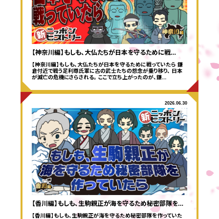
【神奈川編】もしも、大仏たちが日本を守るために戦…
【神奈川編】もしも、大仏たちが日本を守るために戦っていたら 鎌
倉付近で戦う足利尊氏軍に古の武士たちの怨念が乗り移り、 日本
が滅亡の危機にさらされる。 ここで立ち上がったのが、鎌…
2026.06.30
【香川編】もしも、生駒親正が海を守るため秘密部隊を…
【香川編】もしも、生駒親正が海を守るため秘密部隊を作っていた