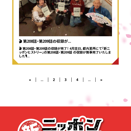
🎬 第208話・第209話の収録が…
🎬 第208話・第209話の収録が完了！ 4月吉日、都内某所にて『新ニ
ッポンヒストリー』の第208話・第209話 の収録が無事完了いたしま
した🎙️…
«
...
2
3
4
...
»