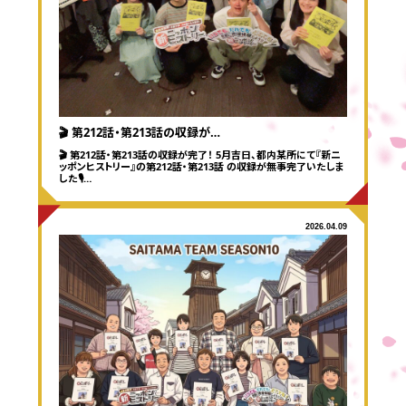
応募する
🎬 第212話・第213話の収録が…
🎬 第212話・第213話の収録が完了！ 5月吉日、都内某所にて『新ニ
ッポンヒストリー』の第212話・第213話 の収録が無事完了いたしま
した🎙️…
2026.04.09