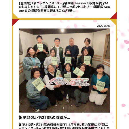
【全国版】「新ニッポンヒストリー」福岡編 Season 8 収録が終了い
たしました！ 先日、福岡県にて、『新ニッポンヒストリー』福岡編 Sea
son 8 の収録を無事に終えることができ…
2026.04.08
🎬 第210話・第211話の収録が…
🎬 第210話・第211話の収録が完了！ 4月吉日、都内某所にて『新ニ
ッポンヒストリー』の第210話・第211話 の収録が無事完了いたしま