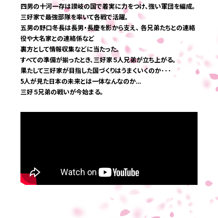
四男の十河一存は讃岐の国で着実に力をつけ、強い軍団を編成。
応募する
三好家で最強部隊を率いて各戦で活躍。
五男の野口冬長は長男・長慶を影から支え、 各兄弟たちとの連絡
役や大名家との連絡係など
裏方として情報収集などに当たった。
すべての準備が揃ったとき、三好家５人兄弟が立ち上がる。
果たして三好家が目指した国づくりはうまくいくのか･･･
5人が見た日本の未来とは一体なんなのか…
三好５兄弟の戦いが今始まる。