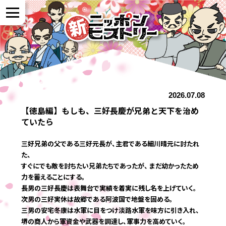
NEWS
2026.07.08
作品紹介
【徳島編】もしも、三好長慶が兄弟と天下を治め
ていたら
参加者の声
三好兄弟の父である三好元長が、主君である細川晴元に討たれ
た、
すぐにでも敵を討ちたい兄弟たちであったが、 まだ幼かったため
全国展開について
力を蓄えることにする。
長男の三好長慶は表舞台で実績を着実に残し名を上げていく。
次男の三好実休は故郷である阿波国で地盤を固める。
よくある質問
三男の安宅冬康は水軍に目をつけ淡路水軍を味方に引き入れ、
堺の商人から軍資金や武器を調達し、軍事力を高めていく。