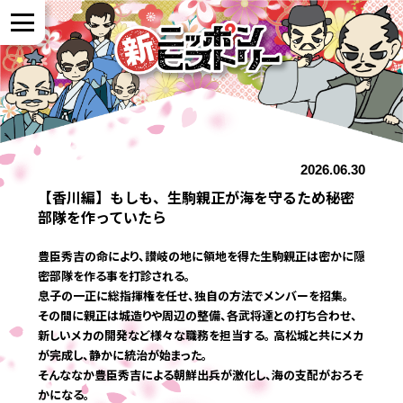
NEWS
2026.06.30
作品紹介
【香川編】もしも、生駒親正が海を守るため秘密
部隊を作っていたら
参加者の声
豊臣秀吉の命により、讃岐の地に領地を得た生駒親正は密かに隠
密部隊を作る事を打診される。
息子の一正に総指揮権を任せ、独自の方法でメンバーを招集。
全国展開について
その間に親正は城造りや周辺の整備、各武将達との打ち合わせ、
新しいメカの開発など様々な職務を担当する。 高松城と共にメカ
が完成し、静かに統治が始まった。
よくある質問
そんななか豊臣秀吉による朝鮮出兵が激化し、海の支配がおろそ
かになる。