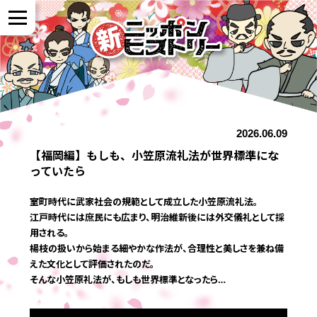
NEWS
2026.06.09
作品紹介
【福岡編】もしも、小笠原流礼法が世界標準にな
っていたら
参加者の声
室町時代に武家社会の規範として成立した小笠原流礼法。
江戸時代には庶民にも広まり、明治維新後には外交儀礼として採
用される。
全国展開について
楊枝の扱いから始まる細やかな作法が、合理性と美しさを兼ね備
えた文化として評価されたのだ。
そんな小笠原礼法が、もしも世界標準となったら…
よくある質問