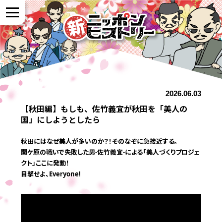
NEWS
2026.06.03
作品紹介
【秋田編】もしも、佐竹義宜が秋田を「美人の
国」にしようとしたら
参加者の声
秋田にはなぜ美人が多いのか？！そのなぞに急接近する。
関ケ原の戦いで失敗した男‐佐竹義宜‐による「美人づくりプロジェ
クト」ここに発動！
全国展開について
目撃せよ、Everyone!
よくある質問