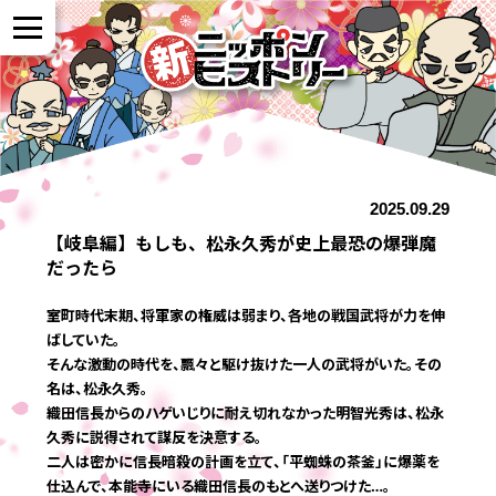
NEWS
2025.09.29
作品紹介
【岐阜編】もしも、松永久秀が史上最恐の爆弾魔
だったら
参加者の声
室町時代末期、将軍家の権威は弱まり、各地の戦国武将が力を伸
ばしていた。
そんな激動の時代を、飄々と駆け抜けた一人の武将がいた。その
全国展開について
名は、松永久秀。
織田信長からのハゲいじりに耐え切れなかった明智光秀は、松永
久秀に説得されて謀反を決意する。
よくある質問
二人は密かに信長暗殺の計画を立て、「平蜘蛛の茶釜」に爆薬を
仕込んで、本能寺にいる織田信長のもとへ送りつけた…。