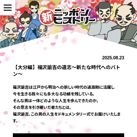
NEWS
2025.08.23
作品紹介
【大分編】福沢諭吉の遺志～新たな時代へのバト
ン～
参加者の声
福沢諭吉は江戸から明治への新しい時代の過渡期に活躍し
今を生きる我々にも多大なる功績を残している。
そんな男は一体どのような人生を歩んできたのか。
全国展開について
その意志を引き継いだ者たちとは。
福沢諭吉。この男の人生をドキュメンタリー式でお届けいたしま
す。
よくある質問