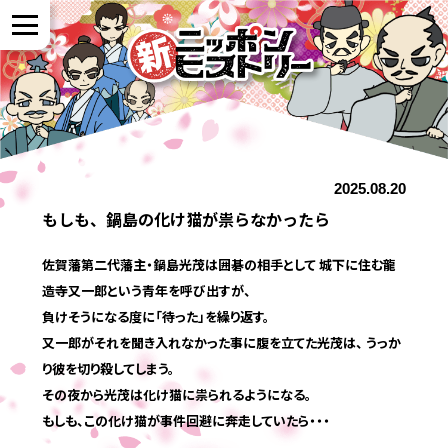
NEWS
2025.08.20
作品紹介
もしも、鍋島の化け猫が祟らなかったら
参加者の声
佐賀藩第二代藩主・鍋島光茂は囲碁の相手として 城下に住む龍
造寺又一郎という青年を呼び出すが、
負けそうになる度に「待った」を繰り返す。
全国展開について
又一郎がそれを聞き入れなかった事に腹を立てた光茂は、 うっか
り彼を切り殺してしまう。
その夜から光茂は化け猫に祟られるようになる。
よくある質問
もしも、この化け猫が事件回避に奔走していたら・・・