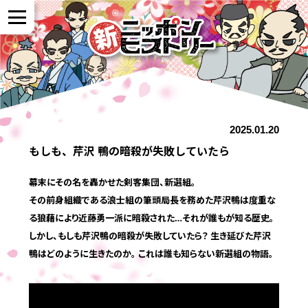
NEWS
2025.01.20
作品紹介
もしも、芹沢 鴨の暗殺が失敗していたら
参加者の声
幕末にその名を轟かせた剣客集団、新選組。
その前身組織である浪士組の筆頭局長を務めた芹沢鴨は度重な
る狼藉により近藤勇一派に暗殺された…それが誰もが知る歴史。
全国展開について
しかし、もしも芹沢鴨の暗殺が失敗していたら？ 生き延びた芹沢
鴨はどのように生きたのか。 これは誰も知らない新選組の物語。
よくある質問