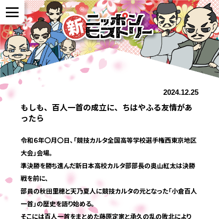
NEWS
2024.12.25
作品紹介
もしも、百人一首の成立に、ちはやふる友情があ
ったら
参加者の声
令和６年〇月〇日、「競技カルタ全国高等学校選手権西東京地区
大会」会場。
全国展開について
準決勝を勝ち進んだ新日本高校カルタ部部長の奥山紅太は決勝
戦を前に、
部員の秋田里穂と天乃夏人に競技カルタの元となった「小倉百人
よくある質問
一首」の歴史を語り始める。
そこには百人一首をまとめた藤原定家と承久の乱の敗北により