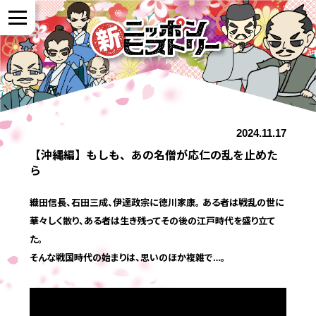
NEWS
2024.11.17
作品紹介
【沖縄編】もしも、あの名僧が応仁の乱を止めた
ら
参加者の声
織田信長、石田三成、伊達政宗に徳川家康。 ある者は戦乱の世に
華々しく散り、ある者は生き残ってその後の江戸時代を盛り立て
全国展開について
た。
そんな戦国時代の始まりは、思いのほか複雑で…。
よくある質問