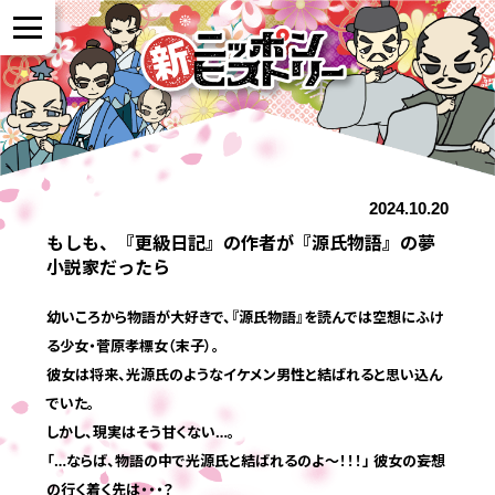
NEWS
2024.10.20
作品紹介
もしも、『更級日記』の作者が『源氏物語』の夢
小説家だったら
参加者の声
幼いころから物語が大好きで、『源氏物語』を読んでは空想にふけ
る少女・菅原孝標女（末子）。
全国展開について
彼女は将来、光源氏のようなイケメン男性と結ばれると思い込ん
でいた。
しかし、現実はそう甘くない…。
よくある質問
「…ならば、物語の中で光源氏と結ばれるのよ～！！！」 彼女の妄想
の行く着く先は・・・？