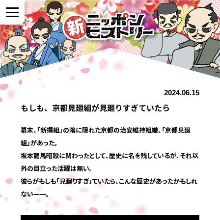
NEWS
2024.06.15
作品紹介
もしも、京都見廻組が見廻りすぎていたら
参加者の声
幕末、「新撰組」の陰に隠れた京都の治安維持組織、「京都見廻
組」があった。
坂本龍馬暗殺に関わったとして、歴史に名を残しているが、それ以
全国展開について
外の目立った活躍は無い。
彼らがもしも「見廻りすぎ」ていたら、こんな歴史があったかもしれ
ない――。
よくある質問