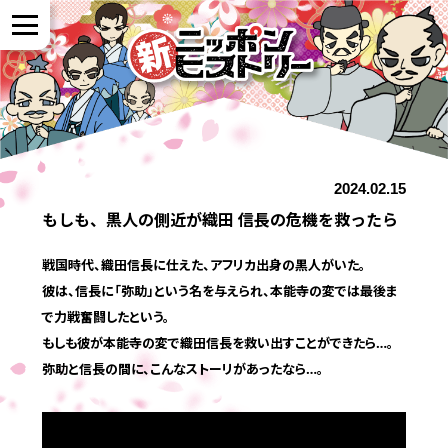
NEWS
2024.02.15
作品紹介
もしも、黒人の側近が織田 信長の危機を救ったら
参加者の声
戦国時代、織田信長に仕えた、アフリカ出身の黒人がいた。
彼は、信長に「弥助」という名を与えられ、本能寺の変では最後ま
で力戦奮闘したという。
全国展開について
もしも彼が本能寺の変で織田信長を救い出すことができたら…。
弥助と信長の間に、こんなストーリがあったなら…。
よくある質問