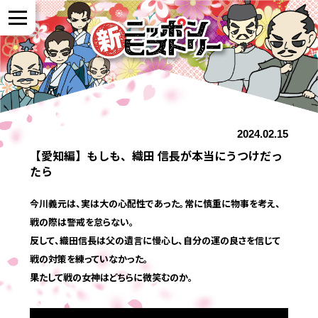
NEWS
2024.02.15
作品紹介
【愛知編】もしも、織田 信長が本当にうつけだっ
たら
参加者の声
今川義元は、実は大の心配性であった。常に慎重に物事を考え、
戦の際は警戒を怠らない。
全国展開について
反して、織田信長は父の遺言に慢心し、自分の運の良さを信じて
戦の対策を練っていなかった。
果たして戦の女神はどちらに微笑むのか。
よくある質問