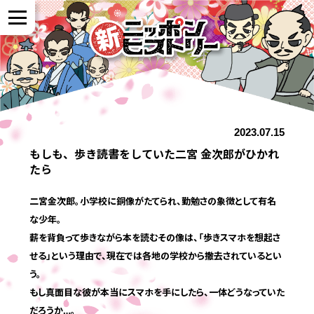
NEWS
2023.07.15
作品紹介
もしも、歩き読書をしていた二宮 金次郎がひかれ
たら
参加者の声
二宮金次郎。小学校に銅像がたてられ、勤勉さの象徴として有名
な少年。
全国展開について
薪を背負って歩きながら本を読むその像は、「歩きスマホを想起さ
せる」という理由で、現在では各地の学校から撤去されているとい
う。
よくある質問
もし真面目な彼が本当にスマホを手にしたら、一体どうなっていた
だろうか…。