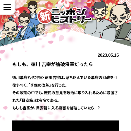
NEWS
2023.05.15
作品紹介
もしも、徳川 吉宗が論破将軍だったら
参加者の声
徳川幕府八代将軍・徳川吉宗は、落ち込んでいた幕府の財政を回
復すべく、「享保の改革」を行った。
その政策の中でも、庶民の意見を政治に取り入れるために設置さ
全国展開について
れた「目安箱」は有名である。
もしも吉宗が、目安箱に入る投書を論破していたら…？
よくある質問