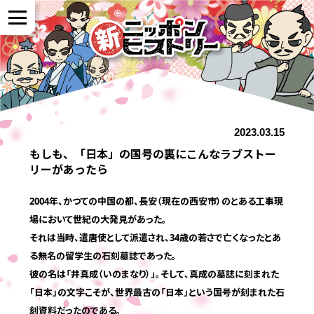
NEWS
2023.03.15
作品紹介
もしも、「日本」の国号の裏にこんなラブストー
リーがあったら
参加者の声
2004年、かつての中国の都、長安（現在の西安市）のとある工事現
場において世紀の大発見があった。
全国展開について
それは当時、遣唐使として派遣され、34歳の若さで亡くなったとあ
る無名の留学生の石刻墓誌であった。
彼の名は「井真成（いのまなり）」。そして、真成の墓誌に刻まれた
よくある質問
「日本」の文字こそが、世界最古の「日本」という国号が刻まれた石
刻資料だったのである。