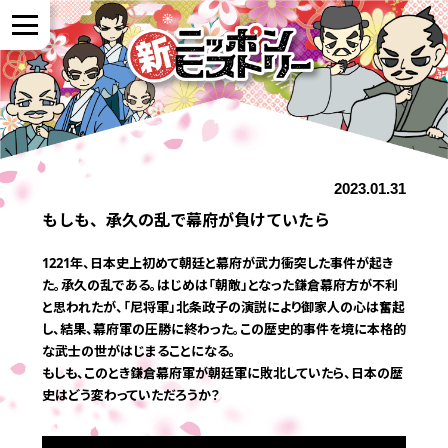
NEWS
2023.01.31
作品紹介
もしも、承久の乱で幕府が負けていたら
1221年、日本史上初めて朝廷と幕府が武力衝突した事件が起き
参加者の声
た。承久の乱である。はじめは「朝敵」となった鎌倉幕府方が不利
と思われたが、「尼将軍」北条政子の演説により御家人の心は奮起
し、結果、幕府軍の圧勝に終わった。この歴史的事件を境に本格的
全国展開について
な武士の世がはじまることになる。
もしも、このとき鎌倉幕府軍が朝廷軍に敗北していたら、日本の歴
史はどう変わっていただろうか？
よくある質問