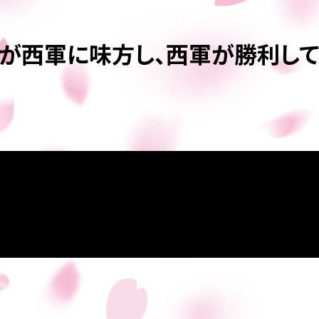
。
秋が西軍に味方し、西軍が勝利し