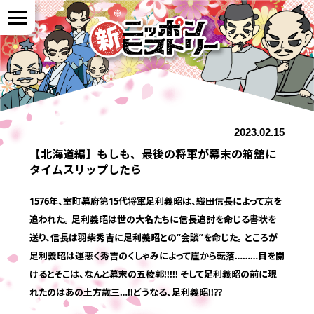
NEWS
2023.02.15
作品紹介
【北海道編】もしも、最後の将軍が幕末の箱舘に
タイムスリップしたら
参加者の声
1576年、室町幕府第15代将軍足利義昭は、織田信長によって京を
追われた。 足利義昭は世の大名たちに信長追討を命じる書状を
全国展開について
送り、信長は羽柴秀吉に足利義昭との“会談”を命じた。 ところが
足利義昭は運悪く秀吉のくしゃみによって崖から転落………目を開
けるとそこは、なんと幕末の五稜郭!!!!! そして足利義昭の前に現
よくある質問
れたのはあの土方歳三…!!どうなる、足利義昭!!??