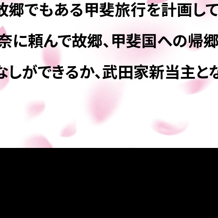
故郷でもある甲斐旅行を計画して
恵奈に頼んで故郷、甲斐国への帰
なしができるか、武田家新当主と