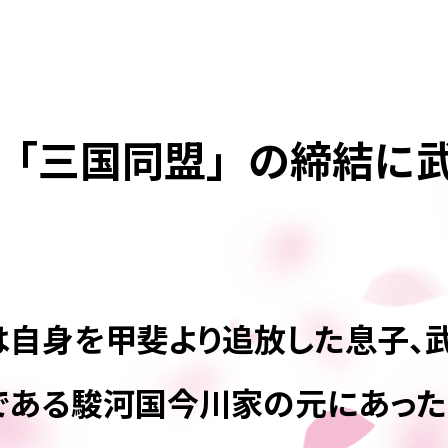
「三国同盟」の締結に
は自身を甲斐より追放した息子、
である駿河国今川家の元にあった。