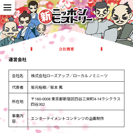
NEWS
会社概要
作品紹介
運営会社
会社名
株式会社ローズアップ／ローカルノミニーツ
参加者の声
代表者
坂元裕樹／坂本 篤
〒160-0008 東京都新宿区四谷三栄町4-14ラシクラス
全国展開について
所在地
四谷302
事業内
エンターテイメントコンテンツの企画制作
よくある質問
容